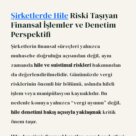
Şirketlerde Hile
Riski Taşıyan
Finansal İşlemler ve Denetim
Perspektifi
Şirketlerin finansal süreçleri yalnızca
muhasebe doğruluğu açısından değil, aynı
zamanda
hile ve suistimal riskleri
bakımından
da değerlendirilmelidir. Günümüzde vergi
risklerinin önemli bir bölümü, aslında hileli
işlem veya manipülasyon kaynaklıdır. Bu
nedenle konuya yalnızca “vergi uyumu” değil,
hile denetimi bakış açısıyla yaklaşmak
kritik
önem taşır.