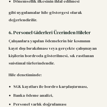
Dönemsellik ilkesinin ihlal edilmesi
gibi uygulamalar hile göstergesi olarak
değerlendirilir.
6. Personel Giderleri Üzerinden Hileler
Çalışanlara yapılan ödemelerin bir kısmının
kayıt dışı bırakılması veya gerçekte çalışmayan
kişilerin bordroda gösterilmesi, sık rastlanan
suistimal türlerindendir.
Hile denetiminde:
SGK kayıtları ile bordro karşılaştırması,
Banka ödeme analizi,
Personel varlık doğrulaması