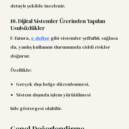
detaylı şekilde incelenir.
10. Dijital Sistemler Üzerinden Yapılan
Usulsüzlükler
E-fatura,
e-defter
gibi sistemler şeffaflık sağlasa
da, yanlış kullanım durumunda ciddi riskler
doğurur.
Özellikle:
Gerçek dışı belge düzenlenmesi,
Sistem dışında işlem yürütülmesi
hile göstergesi olabilir.
Genel Değerlendirme