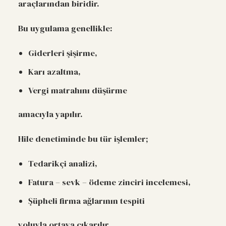
araçlarından biridir.
Bu uygulama genellikle:
Giderleri şişirme,
Karı azaltma,
Vergi matrahını düşürme
amacıyla yapılır.
Hile denetiminde bu tür işlemler;
Tedarikçi analizi,
Fatura – sevk – ödeme zinciri incelemesi,
Şüpheli firma ağlarının tespiti
yoluyla ortaya çıkarılır.