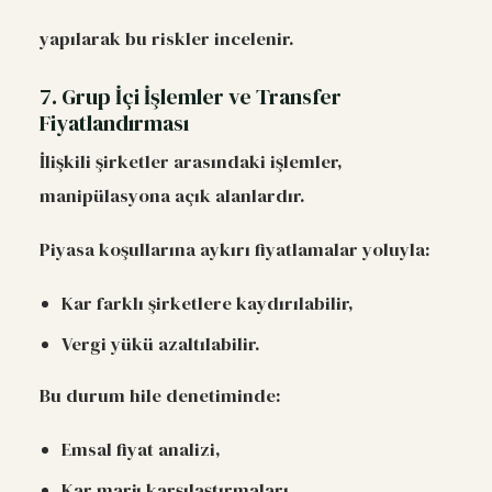
yapılarak bu riskler incelenir.
7. Grup İçi İşlemler ve Transfer
Fiyatlandırması
İlişkili şirketler arasındaki işlemler,
manipülasyona açık alanlardır.
Piyasa koşullarına aykırı fiyatlamalar yoluyla:
Kar farklı şirketlere kaydırılabilir,
Vergi yükü azaltılabilir.
Bu durum hile denetiminde:
Emsal fiyat analizi,
Kar marjı karşılaştırmaları,