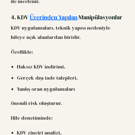
ile incelenir.
4. KDV
Üzerinden Yapılan
Manipülasyonlar
KDV uygulamaları, teknik yapısı nedeniyle
hileye açık alanlardan biridir.
Özellikle:
Haksız KDV indirimi,
Gerçek dışı iade talepleri,
Yanlış oran uygulamaları
önemli risk oluşturur.
Hile denetiminde:
KDV zinciri analizi,