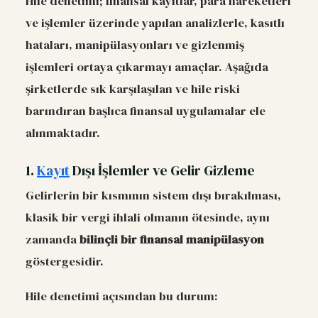
Hile denetimi; finansal kayıtlar, para hareketleri
ve işlemler üzerinde yapılan analizlerle, kasıtlı
hataları, manipülasyonları ve gizlenmiş
işlemleri ortaya çıkarmayı amaçlar. Aşağıda
şirketlerde sık karşılaşılan ve hile riski
barındıran başlıca finansal uygulamalar ele
alınmaktadır.
1.
Kayıt
Dışı İşlemler ve Gelir Gizleme
Gelirlerin bir kısmının sistem dışı bırakılması,
klasik bir vergi ihlali olmanın ötesinde, aynı
zamanda
bilinçli bir finansal manipülasyon
göstergesidir.
Hile denetimi açısından bu durum: