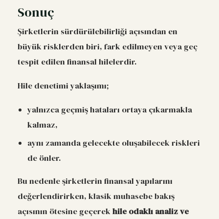
Sonuç
Şirketlerin sürdürülebilirliği açısından en
büyük risklerden biri, fark edilmeyen veya geç
tespit edilen finansal hilelerdir.
Hile denetimi yaklaşımı;
yalnızca geçmiş hataları ortaya çıkarmakla
kalmaz,
aynı zamanda gelecekte oluşabilecek riskleri
de önler.
Bu nedenle şirketlerin finansal yapılarını
değerlendirirken, klasik muhasebe bakış
açısının ötesine geçerek
hile odaklı analiz ve