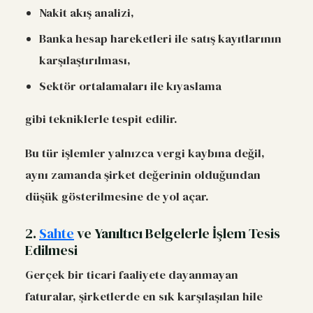
Nakit akış analizi,
Banka hesap hareketleri ile satış kayıtlarının
karşılaştırılması,
Sektör ortalamaları ile kıyaslama
gibi tekniklerle tespit edilir.
Bu tür işlemler yalnızca vergi kaybına değil,
aynı zamanda şirket değerinin olduğundan
düşük gösterilmesine de yol açar.
2.
Sahte
ve Yanıltıcı Belgelerle İşlem Tesis
Edilmesi
Gerçek bir ticari faaliyete dayanmayan
faturalar, şirketlerde en sık karşılaşılan hile