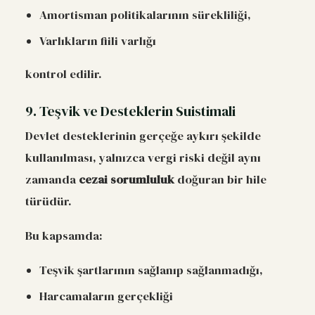
Amortisman politikalarının sürekliliği,
Varlıkların fiili varlığı
kontrol edilir.
9. Teşvik ve Desteklerin Suistimali
Devlet desteklerinin gerçeğe aykırı şekilde
kullanılması, yalnızca vergi riski değil aynı
zamanda
cezai sorumluluk
doğuran bir hile
türüdür.
Bu kapsamda:
Teşvik şartlarının sağlanıp sağlanmadığı,
Harcamaların gerçekliği