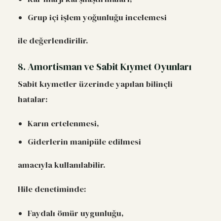
Grup içi işlem yoğunluğu incelemesi
ile değerlendirilir.
8. Amortisman ve Sabit Kıymet Oyunları
Sabit kıymetler üzerinde yapılan bilinçli
hatalar:
Karın ertelenmesi,
Giderlerin manipüle edilmesi
amacıyla kullanılabilir.
Hile denetiminde:
Faydalı ömür uygunluğu,