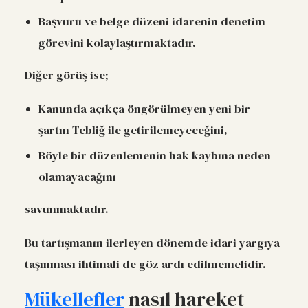
Başvuru ve belge düzeni idarenin denetim
görevini kolaylaştırmaktadır.
Diğer görüş ise;
Kanunda açıkça öngörülmeyen yeni bir
şartın Tebliğ ile getirilemeyeceğini,
Böyle bir düzenlemenin hak kaybına neden
olamayacağını
savunmaktadır.
Bu tartışmanın ilerleyen dönemde idari yargıya
taşınması ihtimali de göz ardı edilmemelidir.
Mükellefler
nasıl hareket