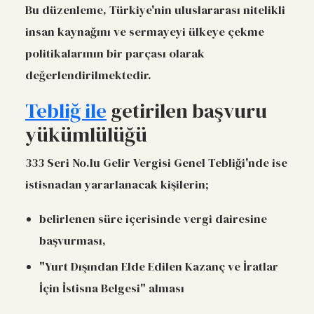
Bu düzenleme, Türkiye'nin uluslararası nitelikli
insan kaynağını ve sermayeyi ülkeye çekme
politikalarının bir parçası olarak
değerlendirilmektedir.
Tebliğ ile
getirilen başvuru
yükümlülüğü
333 Seri No.lu Gelir Vergisi Genel Tebliği'nde ise
istisnadan yararlanacak kişilerin;
belirlenen süre içerisinde vergi dairesine
başvurması,
"Yurt Dışından Elde Edilen Kazanç ve İratlar
İçin İstisna Belgesi" alması