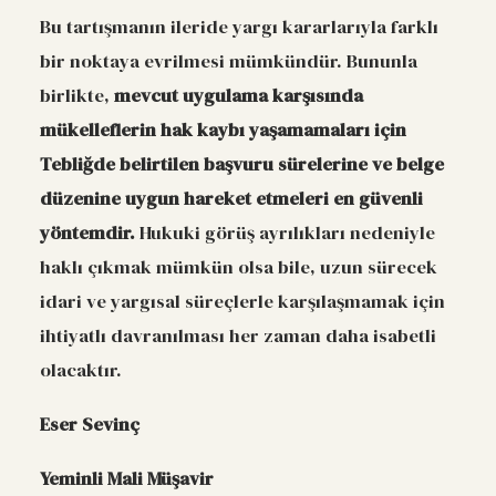
Bu tartışmanın ileride yargı kararlarıyla farklı
bir noktaya evrilmesi mümkündür. Bununla
birlikte,
mevcut uygulama karşısında
mükelleflerin hak kaybı yaşamamaları için
Tebliğde belirtilen başvuru sürelerine ve belge
düzenine uygun hareket etmeleri en güvenli
yöntemdir.
Hukuki görüş ayrılıkları nedeniyle
haklı çıkmak mümkün olsa bile, uzun sürecek
idari ve yargısal süreçlerle karşılaşmamak için
ihtiyatlı davranılması her zaman daha isabetli
olacaktır.
Eser Sevinç
Yeminli Mali Müşavir