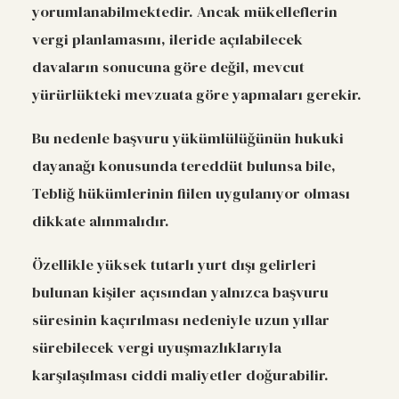
yorumlanabilmektedir. Ancak mükelleflerin
vergi planlamasını, ileride açılabilecek
davaların sonucuna göre değil, mevcut
yürürlükteki mevzuata göre yapmaları gerekir.
Bu nedenle başvuru yükümlülüğünün hukuki
dayanağı konusunda tereddüt bulunsa bile,
Tebliğ hükümlerinin fiilen uygulanıyor olması
dikkate alınmalıdır.
Özellikle yüksek tutarlı yurt dışı gelirleri
bulunan kişiler açısından yalnızca başvuru
süresinin kaçırılması nedeniyle uzun yıllar
sürebilecek vergi uyuşmazlıklarıyla
karşılaşılması ciddi maliyetler doğurabilir.