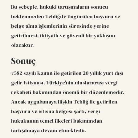
Bu sebeple, hukuki tartışmaların sonucu
beklenmeden Tebliğde öngörülen başvuru ve
belge alma işlemlerinin süresinde yerine
getirilmesi, ihtiyatlı ve güvenli bir yaklaşım
olacaktır.
Sonuç
7582 sayılı Kanun ile getirilen 20 yıllık yurt dışı
gelir istisnası, Türkiye'nin uluslararası vergi
rekabeti bakımından önemli bir düzenlemedir.
Ancak uygulamaya ilişkin Tebliğ ile getirilen
başvuru ve istisna belgesi şartı, vergi
hukukunun temel ilkeleri bakımından
tartışılmaya devam etmektedir.