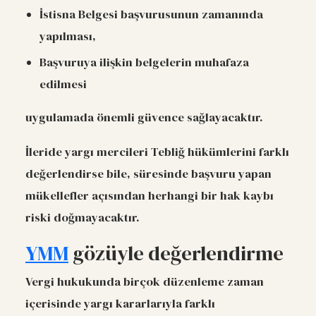
İstisna Belgesi başvurusunun zamanında
yapılması,
Başvuruya ilişkin belgelerin muhafaza
edilmesi
uygulamada önemli güvence sağlayacaktır.
İleride yargı mercileri Tebliğ hükümlerini farklı
değerlendirse bile, süresinde başvuru yapan
mükellefler açısından herhangi bir hak kaybı
riski doğmayacaktır.
YMM
gözüyle değerlendirme
Vergi hukukunda birçok düzenleme zaman
içerisinde yargı kararlarıyla farklı