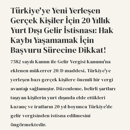
Türkiye'ye Yeni Yerleşen
Gerçek Kişiler İçin 20 Yıllık
Yurt Dışı Gelir İstisnası: Hak
Kaybı Yaşamamak İçin
Başvuru Sürecine Dikkat!
7582 sayılı Kanun ile Gelir Vergisi Kanunu'na
eklenen mükerrer 20/D maddesi, Türkiye'ye
yerleşen bazı gerçek kişilere önemli bir vergi
avantajı sağlamıştır. Düzenleme, belirli şartları
taşıyan kişilerin yurt dışında elde ettikleri
kazanç ve iratların 20 yıl boyunca Türkiye'de
gelir vergisinden istisna edilmesini
öngörmektedir.