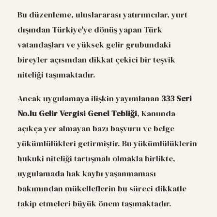
Bu düzenleme, uluslararası yatırımcılar, yurt
dışından Türkiye'ye dönüş yapan Türk
vatandaşları ve yüksek gelir grubundaki
bireyler açısından dikkat çekici bir teşvik
niteliği taşımaktadır.
Ancak uygulamaya ilişkin yayımlanan
333 Seri
No.lu Gelir Vergisi Genel Tebliği
, Kanunda
açıkça yer almayan bazı başvuru ve belge
yükümlülükleri getirmiştir. Bu yükümlülüklerin
hukuki niteliği tartışmalı olmakla birlikte,
uygulamada hak kaybı yaşanmaması
bakımından mükelleflerin bu süreci dikkatle
takip etmeleri büyük önem taşımaktadır.