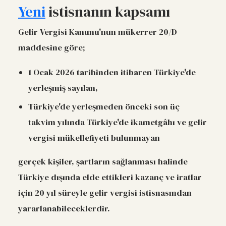
Yeni
istisnanın kapsamı
Gelir Vergisi Kanunu'nun mükerrer 20/D
maddesine göre;
1 Ocak 2026 tarihinden itibaren Türkiye'de
yerleşmiş sayılan,
Türkiye'de yerleşmeden önceki son üç
takvim yılında Türkiye'de ikametgâhı ve gelir
vergisi mükellefiyeti bulunmayan
gerçek kişiler, şartların sağlanması halinde
Türkiye dışında elde ettikleri kazanç ve iratlar
için 20 yıl süreyle gelir vergisi istisnasından
yararlanabileceklerdir.