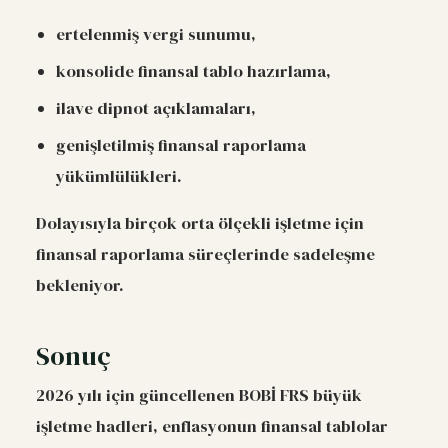
ertelenmiş vergi sunumu,
konsolide finansal tablo hazırlama,
ilave dipnot açıklamaları,
genişletilmiş finansal raporlama
yükümlülükleri.
Dolayısıyla birçok orta ölçekli işletme için
finansal raporlama süreçlerinde sadeleşme
bekleniyor.
Sonuç
2026 yılı için güncellenen BOBİ FRS büyük
işletme hadleri, enflasyonun finansal tablolar