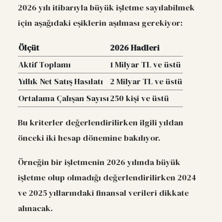
2026 yılı itibarıyla büyük işletme sayılabilmek
için aşağıdaki eşiklerin aşılması gerekiyor:
Ölçüt
2026 Hadleri
Aktif Toplamı
1 Milyar TL ve üstü
Yıllık Net Satış Hasılatı
2 Milyar TL ve üstü
Ortalama Çalışan Sayısı
250 kişi ve üstü
Bu kriterler değerlendirilirken ilgili yıldan
önceki iki hesap dönemine bakılıyor.
Örneğin bir işletmenin 2026 yılında büyük
işletme olup olmadığı değerlendirilirken 2024
ve 2025 yıllarındaki finansal verileri dikkate
alınacak.