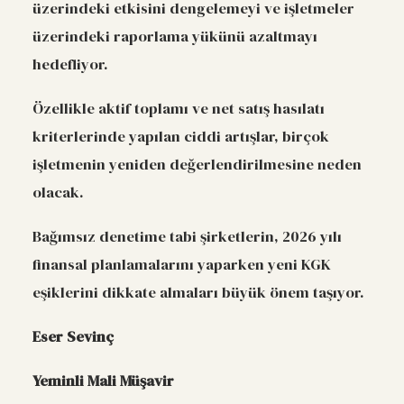
üzerindeki etkisini dengelemeyi ve işletmeler
üzerindeki raporlama yükünü azaltmayı
hedefliyor.
Özellikle aktif toplamı ve net satış hasılatı
kriterlerinde yapılan ciddi artışlar, birçok
işletmenin yeniden değerlendirilmesine neden
olacak.
Bağımsız denetime tabi şirketlerin, 2026 yılı
finansal planlamalarını yaparken yeni KGK
eşiklerini dikkate almaları büyük önem taşıyor.
Eser Sevinç
Yeminli Mali Müşavir