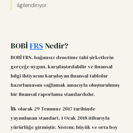
ilgilendiriyor.
BOBİ
FRS
Nedir?
BOBİ FRS, bağımsız denetime tabi şirketlerin
gerçeğe uygun, karşılaştırılabilir ve finansal
bilgi ihtiyacını karşılayan finansal tablolar
hazırlamasını sağlamak amacıyla oluşturulmuş
bir finansal raporlama standardıdır.
İlk olarak 29 Temmuz 2017 tarihinde
yayımlanan standart, 1 Ocak 2018 itibarıyla
yürürlüğe girmiştir. Sistem; büyük ve orta boy