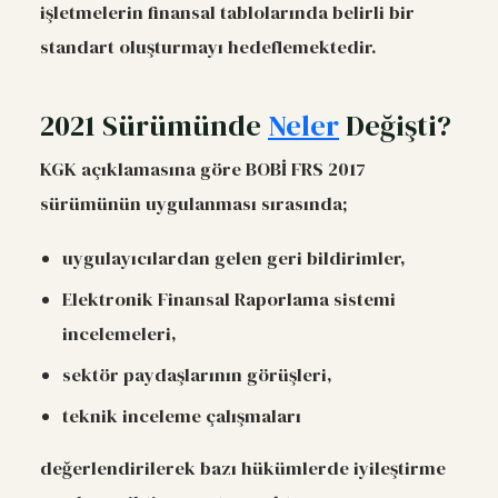
işletmelerin finansal tablolarında belirli bir
standart oluşturmayı hedeflemektedir.
2021 Sürümünde
Neler
Değişti?
KGK açıklamasına göre BOBİ FRS 2017
sürümünün uygulanması sırasında;
uygulayıcılardan gelen geri bildirimler,
Elektronik Finansal Raporlama sistemi
incelemeleri,
sektör paydaşlarının görüşleri,
teknik inceleme çalışmaları
değerlendirilerek bazı hükümlerde iyileştirme