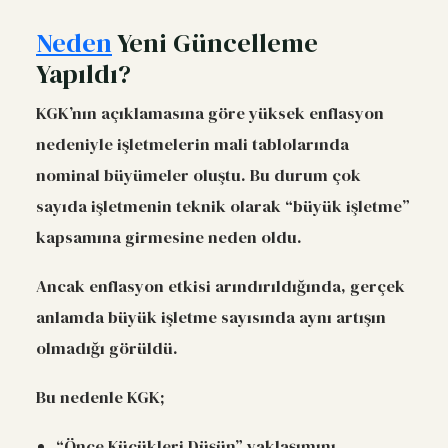
Neden
Yeni Güncelleme
Yapıldı?
KGK’nın açıklamasına göre yüksek enflasyon
nedeniyle işletmelerin mali tablolarında
nominal büyümeler oluştu. Bu durum çok
sayıda işletmenin teknik olarak “büyük işletme”
kapsamına girmesine neden oldu.
Ancak enflasyon etkisi arındırıldığında, gerçek
anlamda büyük işletme sayısında aynı artışın
olmadığı görüldü.
Bu nedenle KGK;
“Önce Küçükleri Düşün” yaklaşımını