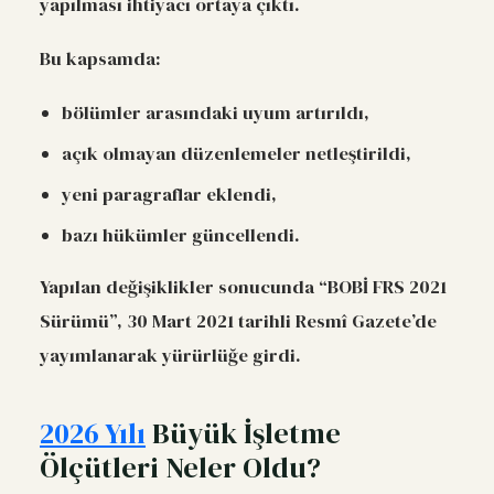
yapılması ihtiyacı ortaya çıktı.
Bu kapsamda:
bölümler arasındaki uyum artırıldı,
açık olmayan düzenlemeler netleştirildi,
yeni paragraflar eklendi,
bazı hükümler güncellendi.
Yapılan değişiklikler sonucunda “BOBİ FRS 2021
Sürümü”, 30 Mart 2021 tarihli Resmî Gazete’de
yayımlanarak yürürlüğe girdi.
2026 Yılı
Büyük İşletme
Ölçütleri Neler Oldu?