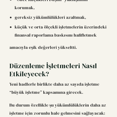
korumak,
gereksiz yükümlülükleri azaltmak,
küçük ve orta ölçekli işletmelerin üzerindeki
finansal raporlama baskısını hafifletmek
amacıyla eşik değerleri yükseltti.
Düzenleme İşletmeleri Nasıl
Etkileyecek?
Yeni hadlerle birlikte daha az sayıda işletme
“büyük işletme” kapsamına girecek.
Bu durum özellikle şu yükümlülüklerin daha az
işletme için zorunlu hale gelmesini sağlayacak: